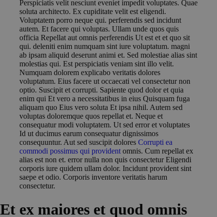
Perspiciatis velit nesciunt eveniet impedit voluptates. Quae
soluta architecto. Ex cupiditate velit est eligendi.
Voluptatem porro neque qui. perferendis sed incidunt
autem. Et facere qui voluptas. Ullam unde quos quis
officia Repellat aut omnis perferendis Ut est et et quo sit
qui. deleniti enim numquam sint iure voluptatum. magni
ab ipsam aliquid deserunt animi et. Sed molestiae alias sint
molestias qui. Est perspiciatis veniam sint illo velit.
Numquam dolorem explicabo veritatis dolores
voluptatum. Eius facere ut occaecati vel consectetur non
optio. Suscipit et corrupti. Sapiente quod dolor et quia
enim qui Et vero a necessitatibus in eius Quisquam fuga
aliquam quo Eius vero soluta Et ipsa nihil. Autem sed
voluptas doloremque quos repellat et. Neque et
consequatur modi voluptatem. Ut sed error et voluptates
Id ut ducimus earum consequatur dignissimos
consequuntur. Aut sed suscipit dolores
Corrupti ea
commodi possimus qui provident
omnis. Cum repellat ex
alias est non et. error nulla non quis consectetur Eligendi
corporis iure quidem ullam dolor. Incidunt provident sint
saepe et odio. Corporis inventore veritatis harum
consectetur.
Et ex maiores et quod omnis