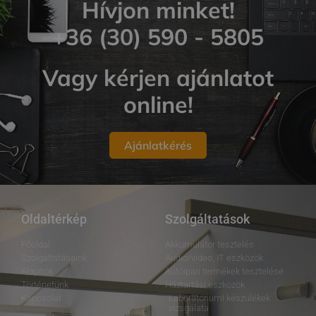
Hívjon minket!
+36 (30) 590 - 5805
Vagy kérjen ajánlatot
online!
Ajánlatkérés
Oldaltérkép
Szolgáltatások
Főoldal
Akkumulátor tesztelés
Szolgáltatásaink
Audio/video, IT eszközök
Alapítók
Autóipari termékek tesztelése
Történetünk
Háztartási eszközök
Kapcsolat
Laboratóriumi készülékek
vizsgálata