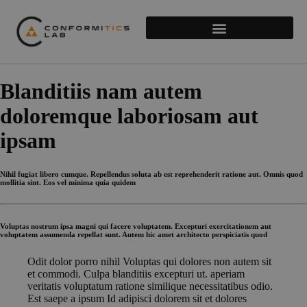
Blanditiis nam autem
doloremque laboriosam aut
ipsam
Nihil fugiat libero cumque. Repellendus soluta ab est reprehenderit ratione aut. Omnis quod
mollitia sint. Eos vel minima quia quidem
Voluptas nostrum ipsa magni qui facere voluptatem. Excepturi exercitationem aut
voluptatem assumenda repellat sunt. Autem hic amet architecto perspiciatis quod
Odit dolor porro nihil Voluptas qui dolores non autem sit
et commodi. Culpa blanditiis excepturi ut. aperiam
veritatis voluptatum ratione similique necessitatibus odio.
Est saepe a ipsum Id adipisci dolorem sit et dolores