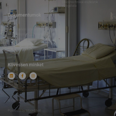
Orvostechnikai eszközök
vizsgálata
Dokumentumok
ÁSZF
Adatkezelési szabályzat
Működéspolitikai nyilatkozat
Pártatlansági nyilatkozat
Termék Vizsgálati és
Tanúsítási Rend
Kövessen minket
© Conformitics lab
Powered by MoonShot