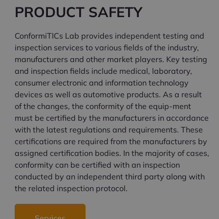
devices
devices
devices
devices
devices
devices
equipment
equipment
equipment
PRODUCT SAFETY
Contact us
Contact us
Contact us
Contact us
Contact us
Contact us
Contact us
Contact us
Contact us
ConformiTICs Lab provides independent testing and
inspection services to various fields of the industry,
manufacturers and other market players. Key testing
and inspection fields include medical, laboratory,
consumer electronic and information technology
devices as well as automotive products. As a result
of the changes, the conformity of the equip-ment
must be certified by the manufacturers in accordance
with the latest regulations and requirements. These
certifications are required from the manufacturers by
assigned certification bodies. In the majority of cases,
conformity can be certified with an inspection
conducted by an independent third party along with
the related inspection protocol.
Services