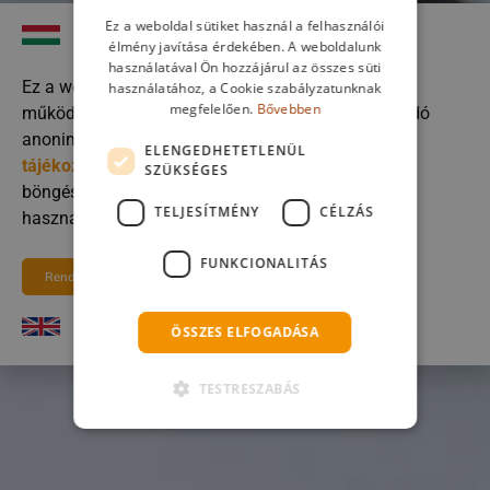
Ez a weboldal sütiket használ a felhasználói
Kedves látogató
élmény javítása érdekében. A weboldalunk
használatával Ön hozzájárul az összes süti
Ez a weboldal sütiket használ! A sütik weboldal
használatához, a Cookie szabályzatunknak
megfelelően.
Bővebben
működéséhez és az olvasó szokásokhoz kapcsolódó
anonim adatokat biztosításához szükségesek a
ELENGEDHETETLENÜL
tájékoztatónak
megfelelően. A weboldalon való
SZÜKSÉGES
böngészés folytatásával hozzájárulsz a sütik
TELJESÍTMÉNY
CÉLZÁS
használatához.
FUNKCIONALITÁS
Rendben
Dear visitor
ÖSSZES ELFOGADÁSA
TESTRESZABÁS